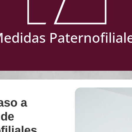
edidas Paternofilial
aso a
 de
iliales