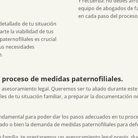
Y recuerda: no debes afro
equipo de abogados de fam
en cada paso del proceso
etallado de tu situación
arte la viabilidad de tus
ternofiliales es crucial
sus necesidades
e.
proceso de medidas paternofiliales.
e asesoramiento legal. Queremos ser tu aliado durante este 
es de tu situación familiar, a preparar la documentación n
ndamental para poder dar los pasos adecuados en tu proce
ado o bien la demanda de medidas paternofiliales para def
familia, te prestaremos un asesoramiento legal previo, d