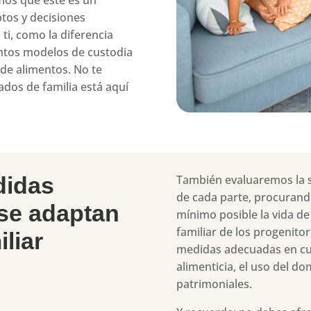
emos que este es un
tos y decisiones
i, como la diferencia
tintos modelos de custodia
 de alimentos. No te
dos de familia está aquí
didas
También evaluaremos la s
de cada parte, procurando
 se adaptan
mínimo posible la vida de
familiar de los progenito
liar
medidas adecuadas en cuan
alimenticia, el uso del dom
patrimoniales.