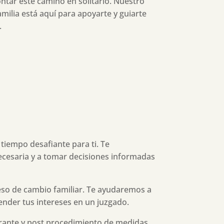
ntar este camino en solitario. Nuestro
ilia está aquí para apoyarte y guiarte
.
tiempo desafiante para ti. Te
ecesaria y a tomar decisiones informadas
so de cambio familiar. Te ayudaremos a
ender tus intereses en un juzgado.
urante y post procedimiento de medidas