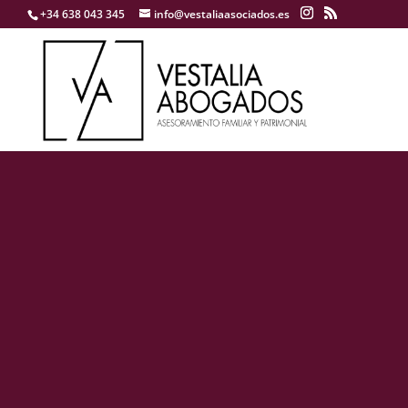
+34 638 043 345
info@vestaliaasociados.es