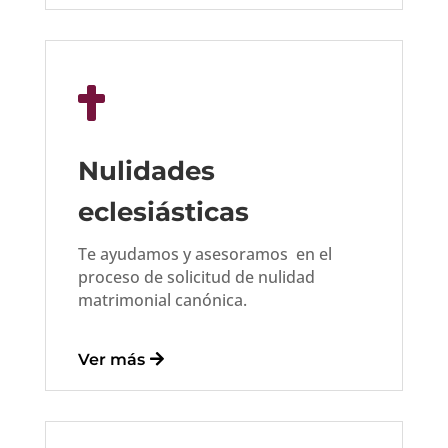
vali
oso
s. 
Tot

alm
ent
e 
Nulidades
rec
om
eclesiásticas
end
able
Te ayudamos y asesoramos en el
.
proceso de solicitud de nulidad
matrimonial canónica.
Ver más