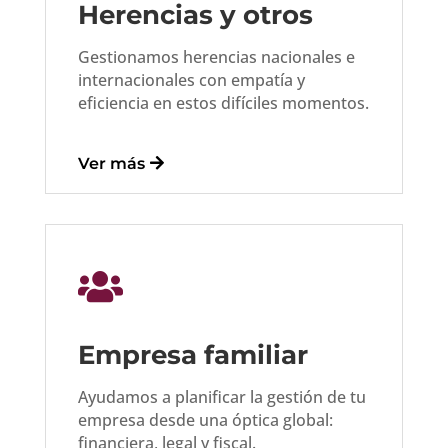
esta
o 
fian
co
Herencias y otros
r 
mo
za 
mpl
Gestionamos herencias nacionales e
más 
me
que 
icad
internacionales con empatía y
agr
nto, 
tran
as e 
eficiencia en estos difíciles momentos.
ade
los 
smi
incl
cido 
con
ten 
uso 
por 
sejo
en 
des
Ver más
su 
s, el 
tod
agr
apo
ase
o 
ada
yo 
sor
mo
bles 
den
ami
me
co

tro 
ent
nto.
mo 
y 
o 
la 
fuer
reci
que 
Empresa familiar
a 
bid
he
del 
o 
mo
Ayudamos a planificar la gestión de tu
ám
tant
s 
empresa desde una óptica global:
bito 
o 
teni
financiera, legal y fiscal.