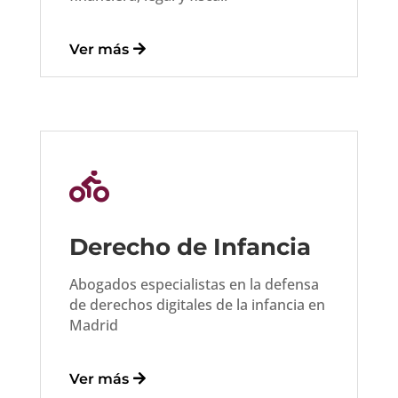
lega
par
do 
l.
a la 
que 
gest
afro
Ver más
ión 
ntar
del 
.
pro
ces
o 

co
mo 
par
Derecho de Infancia
a el 
futu
Abogados especialistas en la defensa
ro 
de derechos digitales de la infancia en
fuer
Madrid
on 
mu
y 
Ver más