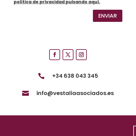
política de privacidad pulsando aquí.
ENVIAR
+34 638 043 345

info@vestaliaasociados.es
