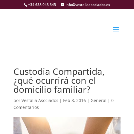
+34 638 043 345
info@vestaliaasociados.es
Custodia Compartida,
¿qué ocurrirá con el
domicilio familiar?
por
Vestalia Asociados
|
Feb 8, 2016
|
General
|
0
Comentarios