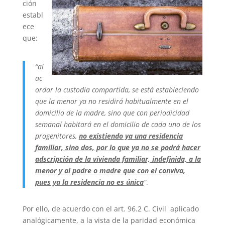
ción
establ
ece
que:
“al
ac
ordar la custodia compartida, se está estableciendo
que la menor ya no residirá habitualmente en el
domicilio de la madre, sino que con periodicidad
semanal habitará en el domicilio de cada uno de los
progenitores,
no existiendo ya una residencia
familiar, sino dos, por lo que ya no se podrá hacer
adscripción de la vivienda familiar, indefinida, a la
menor y al padre o madre que con el conviva,
pues ya la residencia no es única
“
.
Por ello, de acuerdo con el art. 96.2 C. Civil aplicado
analógicamente, a la vista de la paridad económica