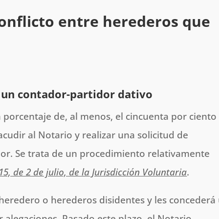
onflicto entre herederos que
 un contador-partidor dativo
porcentaje de, al menos, el cincuenta por ciento
cudir al Notario y realizar una solicitud de
r. Se trata de un procedimiento relativamente
5, de 2 de julio, de la Jurisdicción Voluntaria
.
al heredero o herederos disidentes y les concederá
ar alegaciones. Pasado este plazo, el Notario