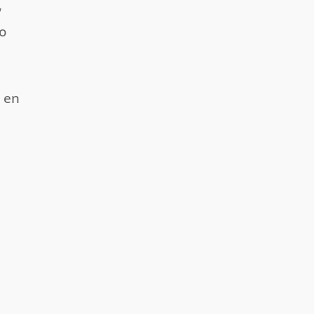
,
do
o en