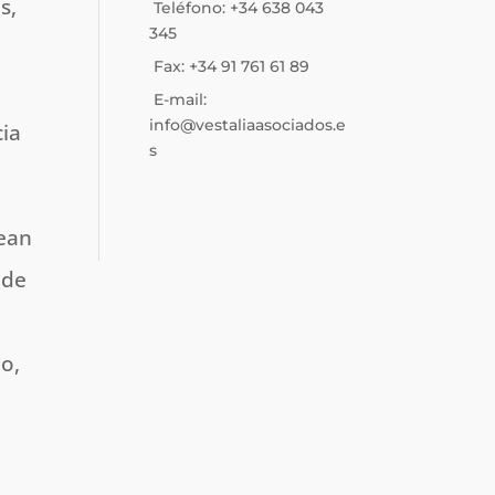
s,
Teléfono: +34 638 043
345
Fax: +34 91 761 61 89
E-mail:
info@vestaliaasociados.e
cia
s
sean
 de
o,