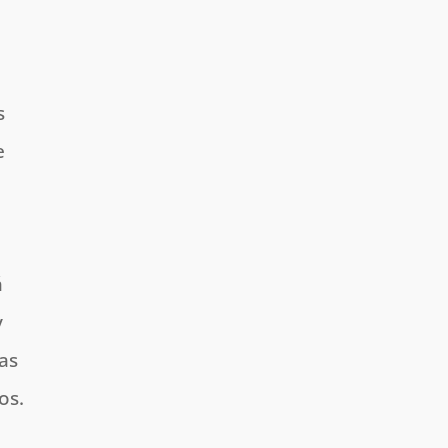
s
e
á
y
las
os.