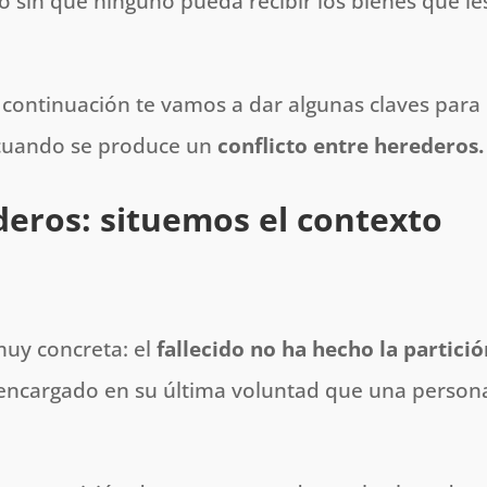
sin que ninguno pueda recibir los bienes que le
 continuación te vamos a dar algunas claves para
n cuando se produce un
conflicto entre herederos.
deros: situemos el contexto
muy concreta: el
fallecido no ha hecho la partici
 encargado en su última voluntad que una person