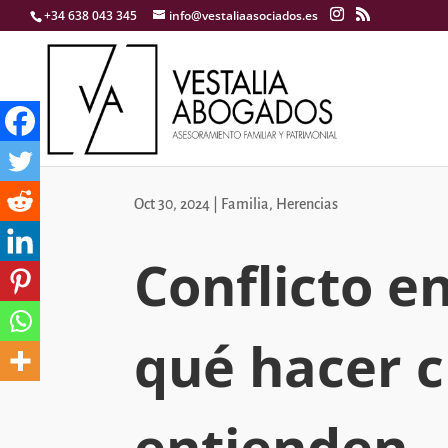
+34 638 043 345
info@vestaliaasociados.es
Oct 30, 2024
|
Familia
,
Herencias
Conflicto e
qué hacer 
entienden.