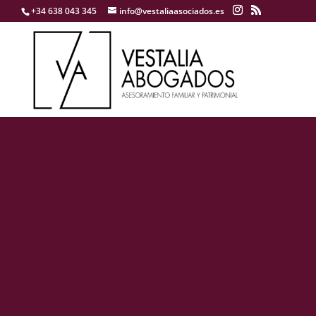
+34 638 043 345
info@vestaliaasociados.es