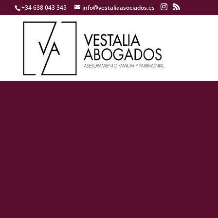
+34 638 043 345
info@vestaliaasociados.es