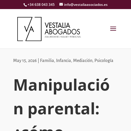
+34 638 043 345
info@vestaliaasociados.es
May 15, 2026
|
Familia
,
Infancia
,
Mediación
,
Psicología
Manipulació
n parental: