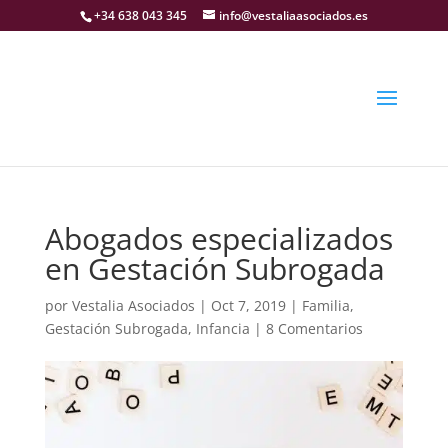
+34 638 043 345
info@vestaliaasociados.es
Abogados especializados
en Gestación Subrogada
por
Vestalia Asociados
|
Oct 7, 2019
|
Familia
,
Gestación Subrogada
,
Infancia
|
8 Comentarios