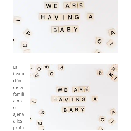
La
institu
ción
de la
famili
a no
es
ajena
a los
profu