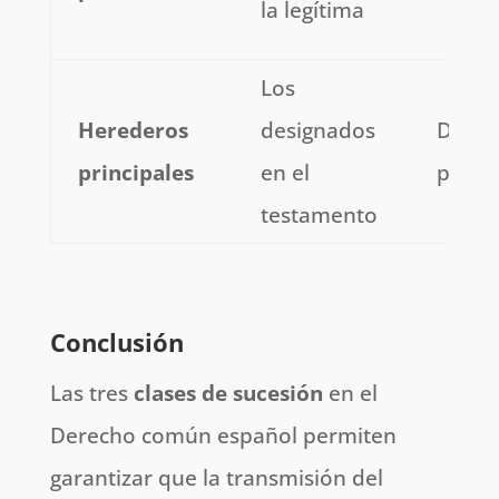
la legítima
Los
Herederos
designados
Deter
principales
en el
por la
testamento
Conclusión
Las tres
clases de sucesión
en el
Derecho común español permiten
garantizar que la transmisión del