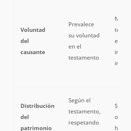
No ha
Prevalece
Voluntad
testa
su voluntad
del
es de
en el
causante
inváli
testamento
insufi
Según el
Distribución
Según
testamento,
del
orden 
respetando
patrimonio
hered