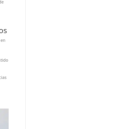
de
os
 en
stido
cias