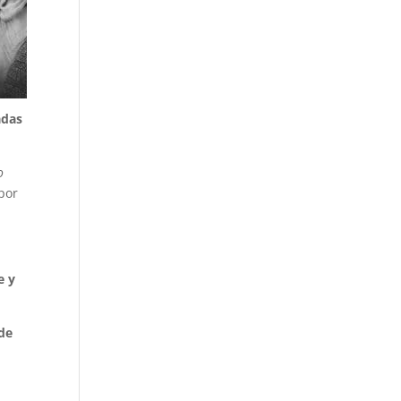
adas
o
 por
e y
 de