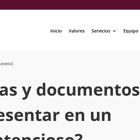
Inicio
Valores
Servicios
Equipo
General
as y documento
esentar en un
ntencioso?