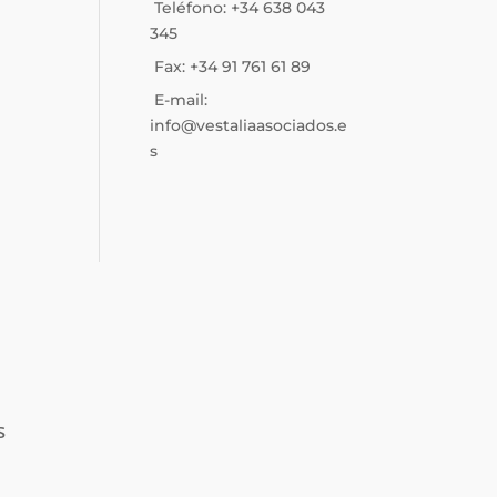
Teléfono: +34 638 043
345
Fax: +34 91 761 61 89
E-mail:
info@vestaliaasociados.e
s
s