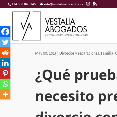
+34 638 043 345
info@vestaliaasociados.es
May 30, 2025
|
Divorcios y separaciones
,
Familia
,
¿Qué prueb
necesito pr
divorcio co