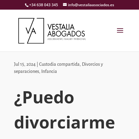
+34 638 043 345
info@vestaliaasociados.es
Jul 15, 2024
|
Custodia compartida
,
Divorcios y
separaciones
,
Infancia
¿Puedo
divorciarme