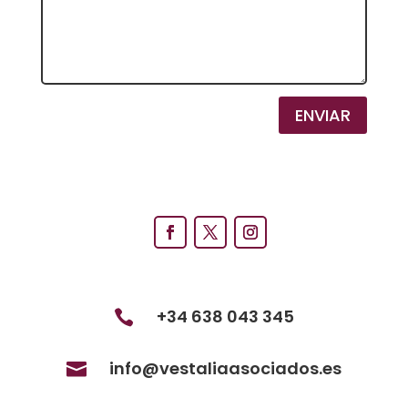
ENVIAR
+34 638 043 345

info@vestaliaasociados.es
