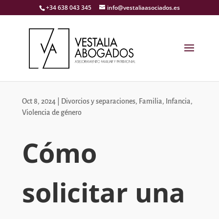
+34 638 043 345
info@vestaliaasociados.es
Oct 8, 2024
|
Divorcios y separaciones
,
Familia
,
Infancia
,
Violencia de género
Cómo
solicitar una