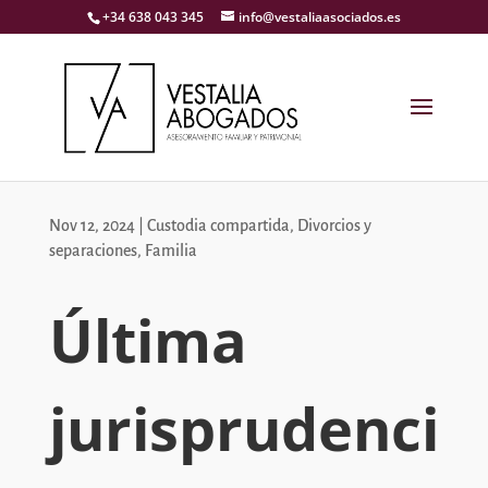
+34 638 043 345
info@vestaliaasociados.es
Nov 12, 2024
|
Custodia compartida
,
Divorcios y
separaciones
,
Familia
Última
jurisprudenci