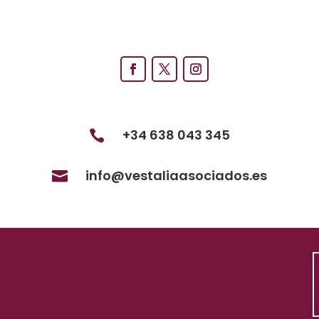
+34 638 043 345

info@vestaliaasociados.es
