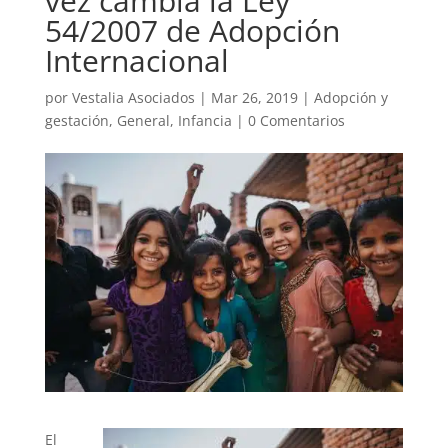
vez cambia la Ley
54/2007 de Adopción
Internacional
por
Vestalia Asociados
|
Mar 26, 2019
|
Adopción y
gestación
,
General
,
Infancia
|
0 Comentarios
El