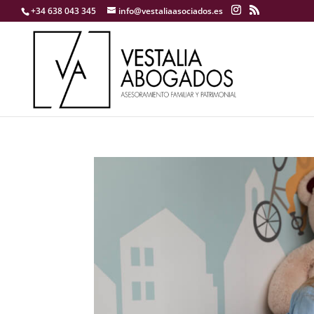
+34 638 043 345
info@vestaliaasociados.es