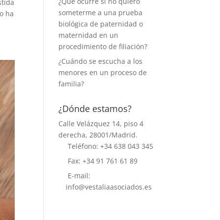
¿Qué ocurre si no quiero
stida
someterme a una prueba
ho ha
biológica de paternidad o
maternidad en un
procedimiento de filiación?
¿Cuándo se escucha a los
menores en un proceso de
familia?
¿Dónde estamos?
Calle Velázquez 14, piso 4
derecha, 28001/Madrid.
Teléfono: +34 638 043 345
Fax: +34 91 761 61 89
E-mail:
info@vestaliaasociados.es