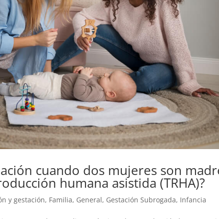
liación cuando dos mujeres son madr
roducción humana asistida (TRHA)?
ón y gestación
,
Familia
,
General
,
Gestación Subrogada
,
Infancia