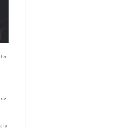
ucho
o de
al a