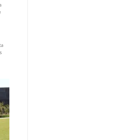
a
e
ta
s