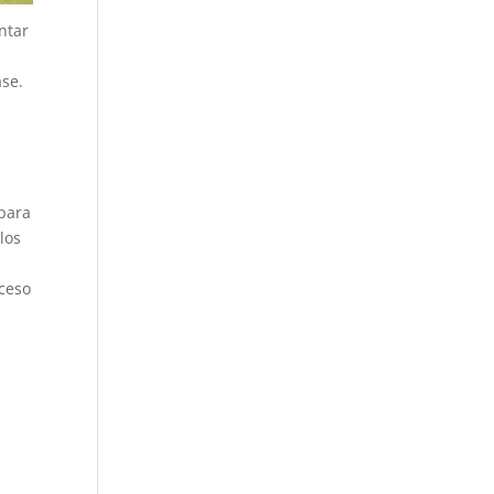
ntar
ase.
o
 para
los
oceso