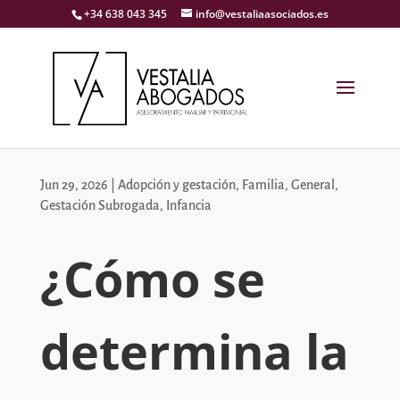
+34 638 043 345
info@vestaliaasociados.es
Jun 29, 2026
|
Adopción y gestación
,
Familia
,
General
,
Gestación Subrogada
,
Infancia
¿Cómo se
determina la