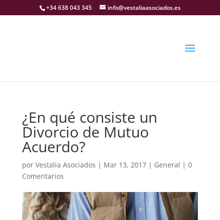
+34 638 043 345
info@vestaliaasociados.es
¿En qué consiste un
Divorcio de Mutuo
Acuerdo?
por
Vestalia Asociados
|
Mar 13, 2017
|
General
|
0
Comentarios