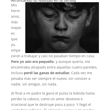
Afrontando la realidad en la familia
Mis
herm
anos,
más
mayor
es
que
yo,
empe
zaron a trabajar y casi no pasaban tiempo en casa.
Pero yo aún era pequeño
, y aunque quería, me
encontraba atrapado entre aquellas cuatro paredes.
Incluso
perdí las ganas de estudiar.
Cada vez me
pesaba más ser siempre el nuevo, sin conocer a
nadie, sin amigos, sin nada.
Al final a mi padre le ganó el pulso la bebida hasta
perder la cabeza, como un amor obsesivo e
irracional que te destruye poco a poco. Y llegó el