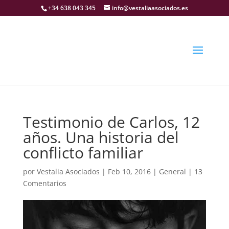
+34 638 043 345
info@vestaliaasociados.es
Testimonio de Carlos, 12
años. Una historia del
conflicto familiar
por
Vestalia Asociados
|
Feb 10, 2016
|
General
|
13
Comentarios