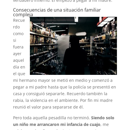
verdadero infierno. Él empezó a pegar a mi madre.
Consecuencias de una situación familiar
compleja
Recue
rdo
como
si
fuera
ayer
aquel
día en
el que
mi hermano mayor se metió en medio y comenzó a
pegar a mi padre hasta que la policía se presentó en
casa y consiguió separarle. Recuerdo también la
rabia, la violencia en el ambiente. Por fin mi madre
reunió el valor para separarse de él.
Pero toda aquella pesadilla no terminó.
Siendo solo
un niño me arrancaron mi infancia de cuajo
, me