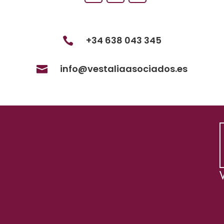
+34 638 043 345

info@vestaliaasociados.es
