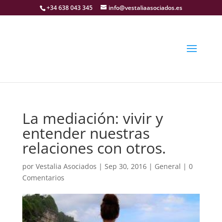
+34 638 043 345
info@vestaliaasociados.es
La mediación: vivir y
entender nuestras
relaciones con otros.
por
Vestalia Asociados
|
Sep 30, 2016
|
General
|
0
Comentarios