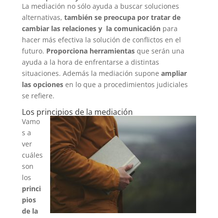
La mediación no sólo ayuda a buscar soluciones
alternativas,
también se preocupa por tratar de
cambiar las relaciones y la comunicación
para
hacer más efectiva la solución de conflictos en el
futuro.
Proporciona herramientas
que serán una
ayuda a la hora de enfrentarse a distintas
situaciones. Además la mediación supone
ampliar
las opciones
en lo que a procedimientos judiciales
se refiere.
Los principios de la mediación
Vamo
s a
ver
cuáles
son
los
princi
pios
de la