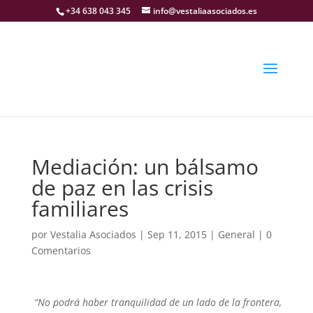
+34 638 043 345
info@vestaliaasociados.es
Mediación: un bálsamo
de paz en las crisis
familiares
por
Vestalia Asociados
|
Sep 11, 2015
|
General
|
0
Comentarios
“No podrá haber tranquilidad de un lado de la frontera,