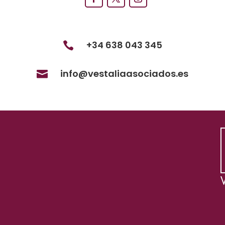
+34 638 043 345

info@vestaliaasociados.es
