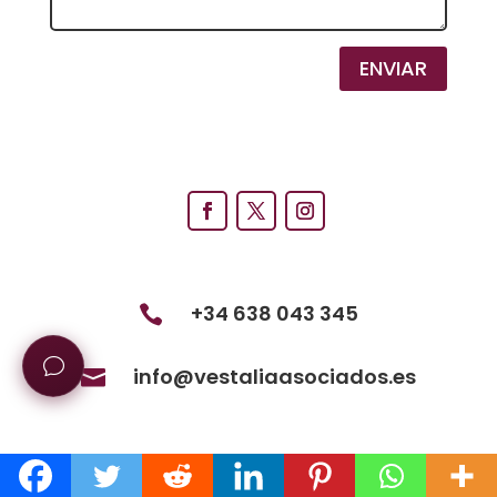
ENVIAR
+34 638 043 345

info@vestaliaasociados.es
