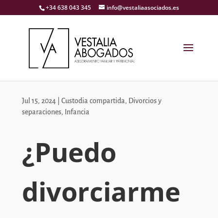
+34 638 043 345
info@vestaliaasociados.es
Jul 15, 2024
|
Custodia compartida
,
Divorcios y
separaciones
,
Infancia
¿Puedo
divorciarme