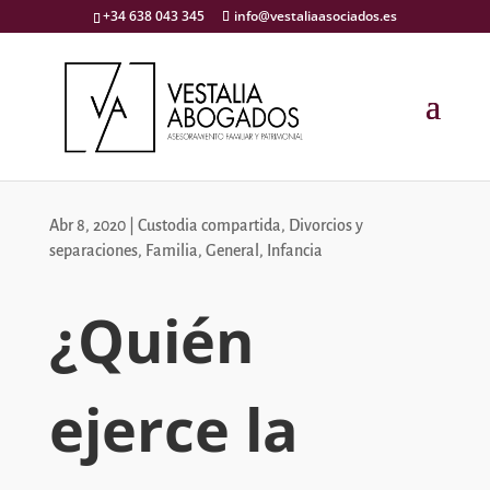
+34 638 043 345
info@vestaliaasociados.es
Abr 8, 2020
|
Custodia compartida
,
Divorcios y
separaciones
,
Familia
,
General
,
Infancia
¿Quién
ejerce la