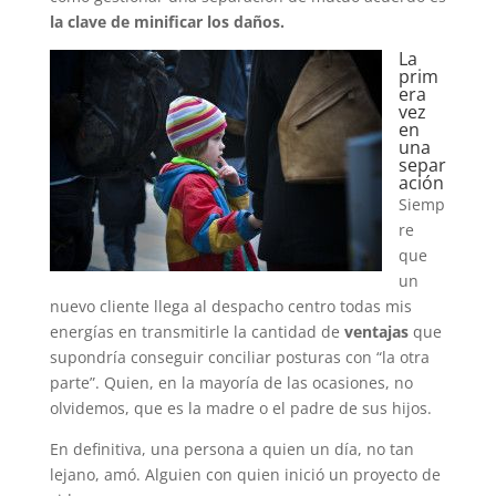
la clave de minificar los daños.
La
prim
era
vez
en
una
separ
ación
Siemp
re
que
un
nuevo cliente llega al despacho centro todas mis
energías en transmitirle la cantidad de
ventajas
que
supondría conseguir conciliar posturas con “la otra
parte”. Quien, en la mayoría de las ocasiones, no
olvidemos, que es la madre o el padre de sus hijos.
En definitiva, una persona a quien un día, no tan
lejano, amó. Alguien con quien inició un proyecto de