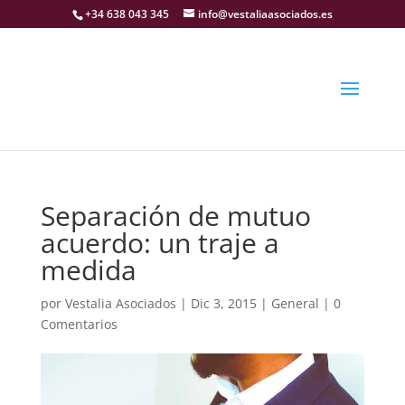
+34 638 043 345
info@vestaliaasociados.es
Separación de mutuo
acuerdo: un traje a
medida
por
Vestalia Asociados
|
Dic 3, 2015
|
General
|
0
Comentarios