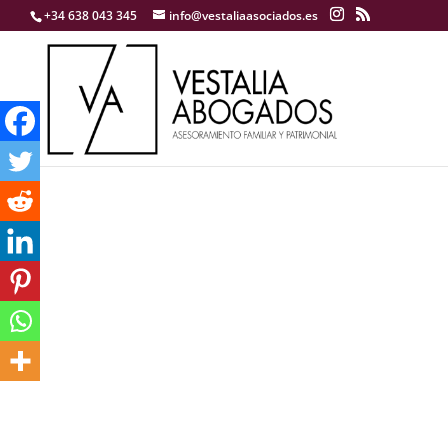
+34 638 043 345
info@vestaliaasociados.es