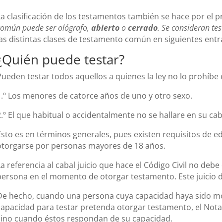
La clasificación de los testamentos también se hace por el p
común puede ser ológrafo,
abierto
o
cerrado
.
Se consideran tes
las distintas clases de testamento común en siguientes entr
¿Quién puede testar?
Pueden testar todos aquellos a quienes la ley no lo prohíbe
1.º Los menores de catorce años de uno y otro sexo.
2.º El que habitual o accidentalmente no se hallare en su caba
Esto es en términos generales, pues existen requisitos de e
otorgarse por personas mayores de 18 años.
La referencia al cabal juicio que hace el Código Civil no debe 
persona en el momento de otorgar testamento. Este juicio d
De hecho, cuando una persona cuya capacidad haya sido mod
capacidad para testar pretenda otorgar testamento, el Nota
sino cuando éstos respondan de su capacidad.