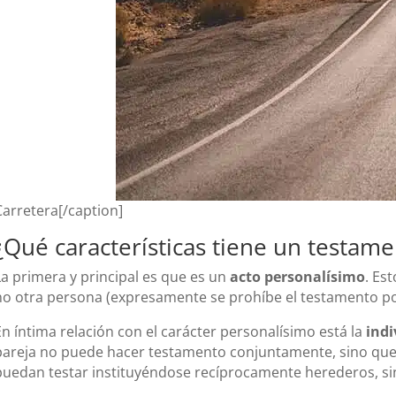
Carretera[/caption]
¿Qué características tiene un testam
La primera y principal es que es un
acto personalísimo
. Es
no otra persona (expresamente se prohíbe el testamento po
En íntima relación con el carácter personalísimo está la
indi
pareja no puede hacer testamento conjuntamente, sino que c
puedan testar instituyéndose recíprocamente herederos, si