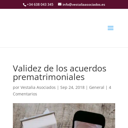
+34 638 043 345
info@vestaliaasociados.es
Validez de los acuerdos
prematrimoniales
por
Vestalia Asociados
|
Sep 24, 2018
|
General
|
4
Comentarios