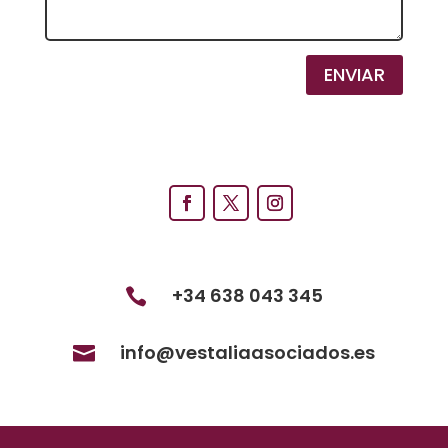
ENVIAR
+34 638 043 345

info@vestaliaasociados.es
