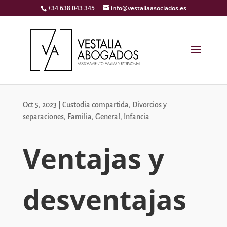
+34 638 043 345
info@vestaliaasociados.es
Oct 5, 2023
|
Custodia compartida
,
Divorcios y
separaciones
,
Familia
,
General
,
Infancia
Ventajas y
desventajas