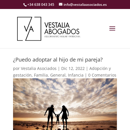
+34 638 043 345
info@vestaliaasociados.es
¿Puedo adoptar al hijo de mi pareja?
por
Vestalia Asociados
|
Dic 12, 2022
|
Adopción y
gestación
,
Familia
,
General
,
Infancia
|
0 Comentarios