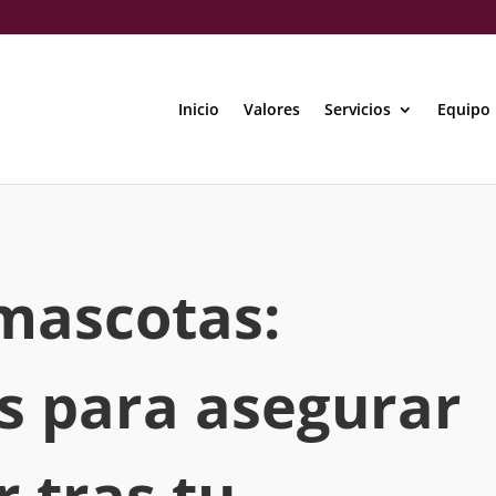
Inicio
Valores
Servicios
Equipo
mascotas:
 para asegurar
r tras tu