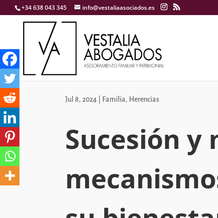
+34 638 043 345
info@vestaliaasociados.es
Jul 8, 2024
|
Familia
,
Herencias
Sucesión y 
mecanismos
su bienesta