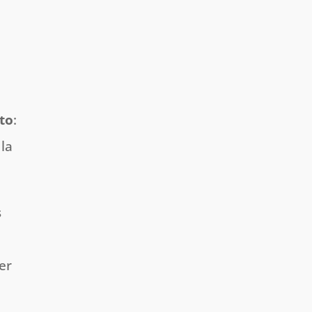
nto
:
la
s
er