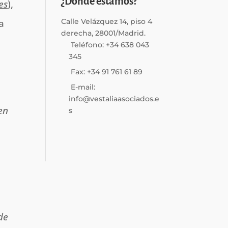
¿Dónde estamos?
es
),
a
Calle Velázquez 14, piso 4
derecha, 28001/Madrid.
Teléfono: +34 638 043
345
Fax: +34 91 761 61 89
E-mail:
info@vestaliaasociados.e
en
s
de