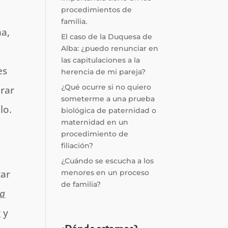
procedimientos de
familia.
ña,
El caso de la Duquesa de
Alba: ¿puedo renunciar en
las capitulaciones a la
es
herencia de mi pareja?
¿Qué ocurre si no quiero
rar
someterme a una prueba
lo.
biológica de paternidad o
maternidad en un
procedimiento de
filiación?
¿Cuándo se escucha a los
car
menores en un proceso
de familia?
la
s
y