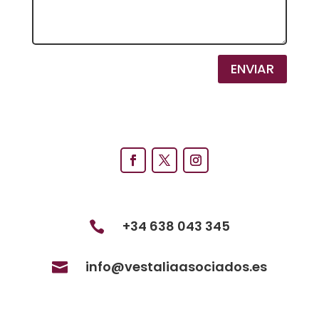
ENVIAR
+34 638 043 345

info@vestaliaasociados.es
