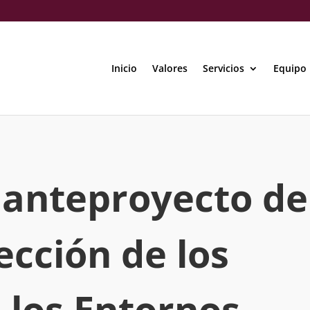
Inicio
Valores
Servicios
Equipo
l anteproyecto de
ección de los
 los Entornos