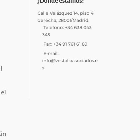
¿Dónde estamos?
Calle Velázquez 14, piso 4
derecha, 28001/Madrid.
Teléfono: +34 638 043
345
Fax: +34 91 761 61 89
E-mail:
info@vestaliaasociados.e
l
s
 el
gún