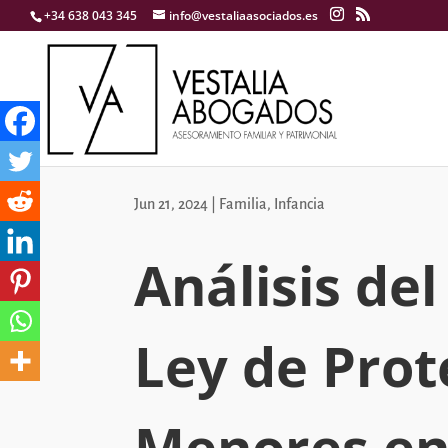
+34 638 043 345
info@vestaliaasociados.es
Jun 21, 2024
|
Familia
,
Infancia
Análisis de
Ley de Prot
Menores en