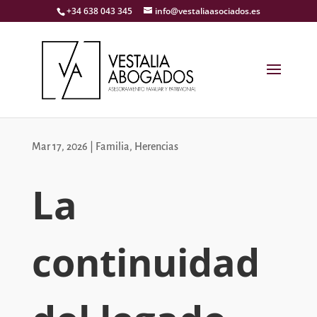
+34 638 043 345
info@vestaliaasociados.es
Mar 17, 2026
|
Familia
,
Herencias
La
continuidad