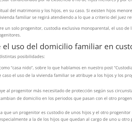
itual del matrimonio y los hijos, en su caso. Si existen hijos meno
vivienda familiar se regirá atendiendo a lo que a criterio del juez re
re un solo progenitor, custodia exclusiva monoparental, el uso de l
ogenitores.
e el uso del domicilio familiar en cus
istintas posibilidades:
 como “casa nido”, sobre lo que hablamos en nuestro post “Custodi
caso el uso de la vivienda familiar se atribuye a los hijos y los p
ibuye al progenitor más necesitado de protección según sus circuns
e cambian de domicilio en los periodos que pasan con el otro progen
a que un progenitor es custodio de unos hijos y el otro progenitor 
especialmente a la de los hijos que quedan al cargo de uno u otro 