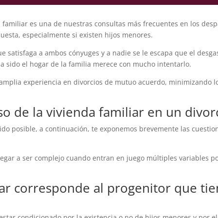
 familiar es una de nuestras consultas más frecuentes en los desp
uesta, especialmente si existen hijos menores.
 satisfaga a ambos cónyuges y a nadie se le escapa que el desga
a sido el hogar de la familia merece con mucho intentarlo.
amplia experiencia en divorcios de mutuo acuerdo, minimizando l
o de la vivienda familiar en un divor
sido posible, a continuación, te exponemos brevemente las cuestio
legar a ser complejo cuando entran en juego múltiples variables po
iar corresponde al progenitor que tien
star condicionado por la existencia o no de hijos menores y por el