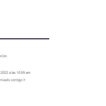
acias
, 2022 a las 10:59 am
ivado contigo !!