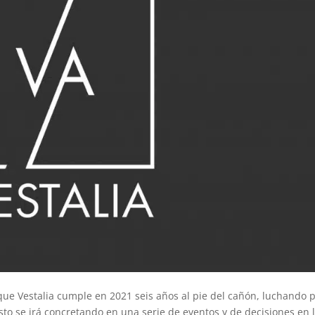
que Vestalia cumple en 2021 seis años al pie del cañón, luchando 
esto se irá concretando en una serie de eventos y de decisiones en 