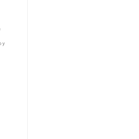
e
o y