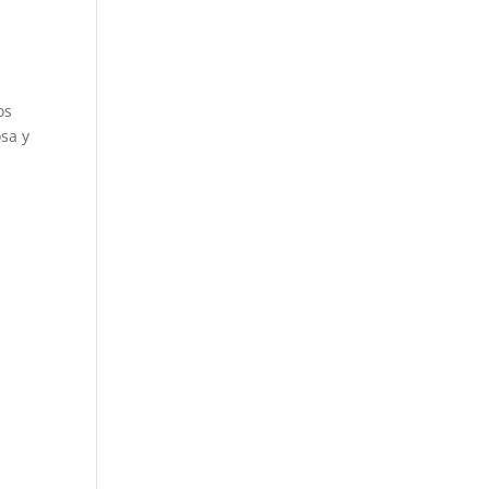
os
osa y