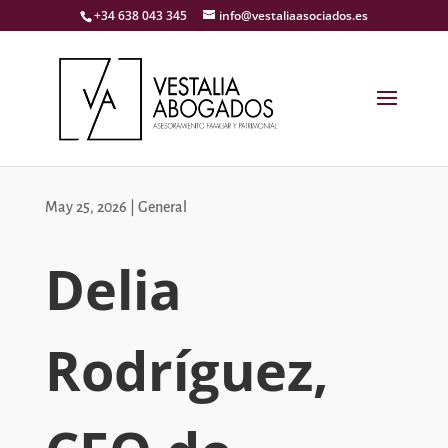
+34 638 043 345
info@vestaliaasociados.es
May 25, 2026
|
General
Delia
Rodríguez,