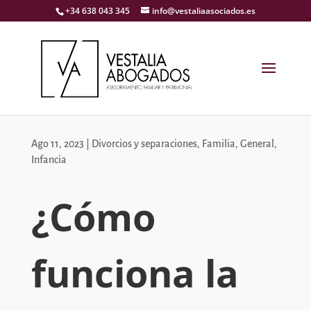
+34 638 043 345
info@vestaliaasociados.es
Ago 11, 2023
|
Divorcios y separaciones
,
Familia
,
General
,
Infancia
¿Cómo
funciona la