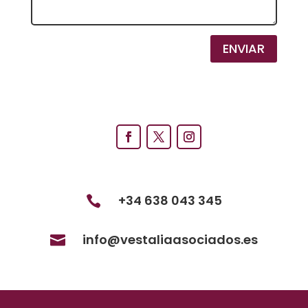
ENVIAR
+34 638 043 345

info@vestaliaasociados.es
