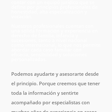
contar con un equipo jurídico que se
define por principios profesionales de
honestidad, alta especialización y
vocación.
Nuestros profesionales cuentan con
una sólida formación y experiencia en
derecho de familia, infancia y
sucesiones, tanto a nivel nacional
como internacional, lo que nos permite
abordar cada caso familiar con
eficacia, sensibilidad y soluciones
personalizadas.
Podemos ayudarte y asesorarte desde
el principio. Porque creemos que tener
toda la información y sentirte
acompañado por especialistas con
muchos años de experiencia en casos