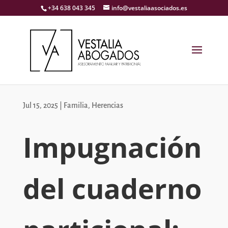
+34 638 043 345
info@vestaliaasociados.es
Jul 15, 2025
|
Familia
,
Herencias
Impugnación
del cuaderno