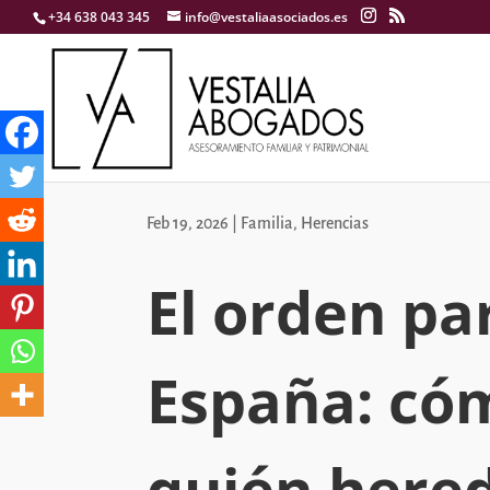
+34 638 043 345
info@vestaliaasociados.es
Feb 19, 2026
|
Familia
,
Herencias
El orden pa
España: có
quién hered