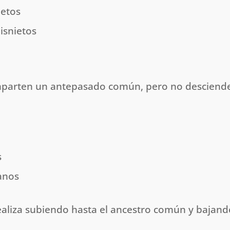
ietos
isnietos
mparten un antepasado común, pero no desciend
s
anos
realiza subiendo hasta el ancestro común y bajan
.