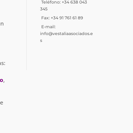
Teléfono: +34 638 043
345
Fax: +34 91 761 61 89
en
E-mail:
info@vestaliaasociados.e
s
s:
to
,
re