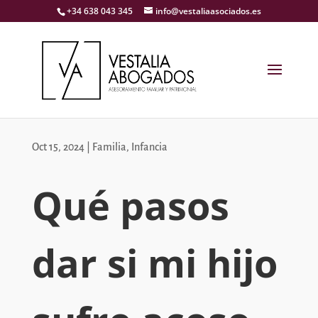
+34 638 043 345
info@vestaliaasociados.es
Oct 15, 2024
|
Familia
,
Infancia
Qué pasos
dar si mi hijo