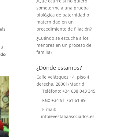
¿Qué ocurre si no quiero
l
someterme a una prueba
biológica de paternidad o
maternidad en un
más
procedimiento de filiación?
¿Cuándo se escucha a los
menores en un proceso de
 a
familia?
ndo
¿Dónde estamos?
Calle Velázquez 14, piso 4
derecha, 28001/Madrid.
Teléfono: +34 638 043 345
Fax: +34 91 761 61 89
E-mail:
info@vestaliaasociados.es