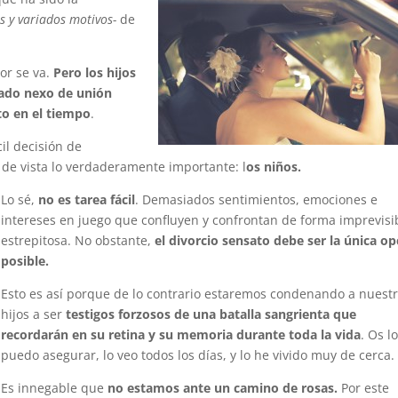
s y variados motivos-
de
or se va.
Pero los hijos
rado nexo de unión
to en el tiempo
.
il decisión de
de vista lo verdaderamente importante: l
os niños.
Lo sé,
no es tarea fácil
. Demasiados sentimientos, emociones e
intereses en juego que confluyen y confrontan de forma imprevisi
estrepitosa. No obstante,
el divorcio sensato debe ser la única o
posible.
Esto es así porque de lo contrario estaremos condenando a nuest
hijos a ser
testigos forzosos de una batalla sangrienta que
recordarán en su retina y su memoria durante toda la vida
. Os l
puedo asegurar, lo veo todos los días, y lo he vivido muy de cerca.
Es innegable que
no estamos ante un camino de rosas.
Por este