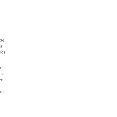
e
 de
os
 los
res
los
en el
 un