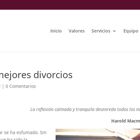
Inicio
Valores
Servicios
Equipo
mejores divorcios
l
|
0 Comentarios
La reflexión calmada y tranquila desenreda todos los n
Harold Macmi
or se ha esfumado. Sin
ue ha sido la