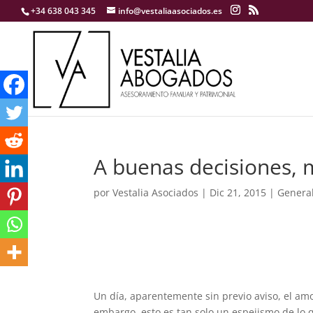
+34 638 043 345
info@vestaliaasociados.es
A buenas decisiones, 
por
Vestalia Asociados
|
Dic 21, 2015
|
Genera
Un día, aparentemente sin previo aviso, el am
embargo, esto es tan solo un espejismo de lo q