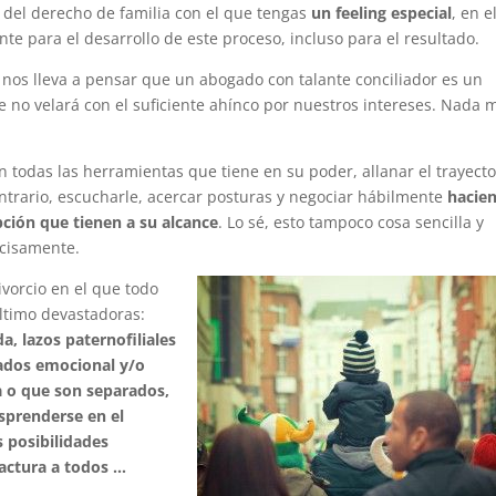
l del derecho de familia con el que tengas
un feeling especial
, en e
e para el desarrollo de este proceso, incluso para el resultado.
nos lleva a pensar que un abogado con talante conciliador es un
e no velará con el suficiente ahínco por nuestros intereses. Nada 
 todas las herramientas que tiene en su poder, allanar el trayecto
contrario, escucharle, acercar posturas y negociar hábilmente
hacie
pción que tienen a su alcance
. Lo sé, esto tampoco cosa sencilla y
cisamente.
ivorcio en el que todo
último devastadoras:
a, lazos paternofiliales
iados emocional y/o
a o que son separados,
esprenderse en el
 posibilidades
factura a todos …