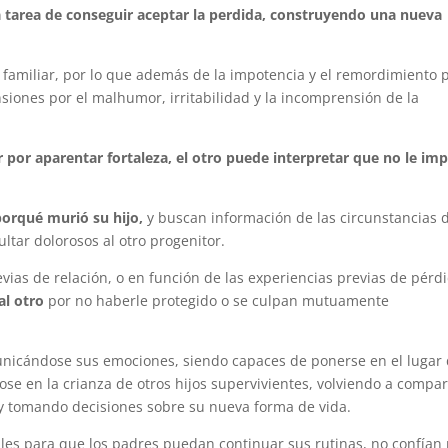
la tarea de conseguir aceptar la perdida, construyendo una nueva
 familiar, por lo que además de la impotencia y el remordimiento 
siones por el malhumor, irritabilidad y la incomprensión de la
 por aparentar fortaleza, el otro puede interpretar que no le im
porqué murió su hijo,
y buscan información de las circunstancias d
ltar dolorosos al otro progenitor.
vias de relación, o en función de las experiencias previas de pérd
al otro
por no haberle protegido o se culpan mutuamente
unicándose sus emociones, siendo capaces de ponerse en el lugar 
 en la crianza de otros hijos supervivientes, volviendo a compar
y tomando decisiones sobre su nueva forma de vida.
bles para que los padres puedan continuar sus rutinas, no confían 