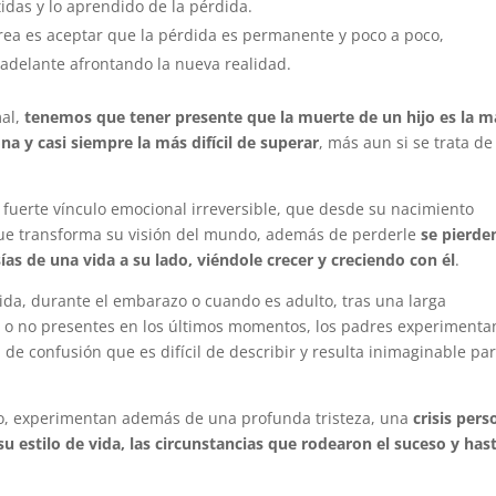
das y lo aprendido de la pérdida.
area es aceptar que la pérdida es permanente y poco a poco,
 adelante afrontando la nueva realidad.
mal,
tenemos que tener presente que la muerte de un hijo es la 
a y casi siempre la más difícil de superar
, más aun si se trata d
n fuerte vínculo emocional irreversible, que desde su nacimiento
que transforma su visión del mundo, además de perderle
se pierde
ías de una vida a su lado, viéndole crecer y creciendo con él
.
dida, durante el embarazo o cuando es adulto, tras una larga
o no presentes en los últimos momentos, los padres experimenta
 confusión que es difícil de describir y resulta inimaginable pa
jo, experimentan además de una profunda tristeza, una
crisis pers
su estilo de vida, las circunstancias que rodearon el suceso y has