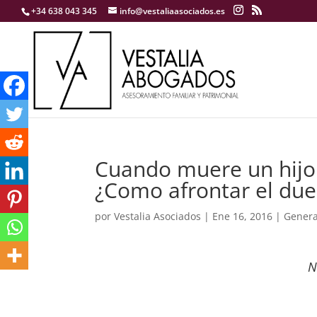
+34 638 043 345
info@vestaliaasociados.es
Cuando muere un hijo y
¿Como afrontar el due
por
Vestalia Asociados
|
Ene 16, 2016
|
Genera
N