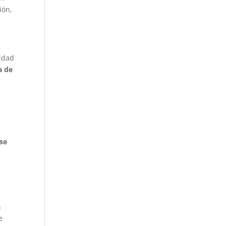
ión,
lidad
a de
se
n
e