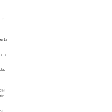
por
porta
e la
ida,
del
tir
ni