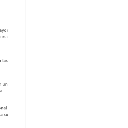
mayor
e una
n las
n un
ra
onal
ta su