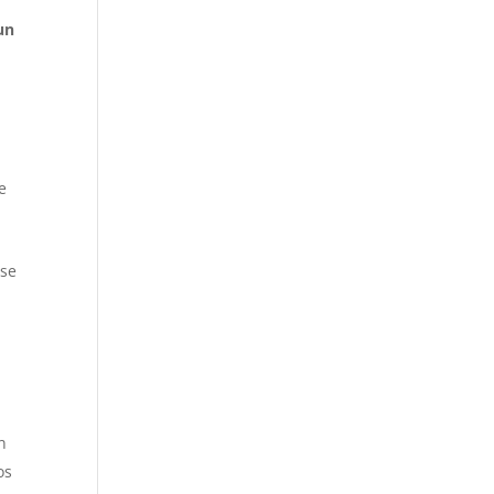
un
e
 se
n
os