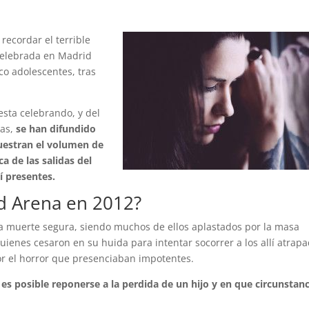
ecordar el terrible
 celebrada en Madrid
co adolescentes, tras
esta celebrando, y del
as,
se han difundido
estran el volumen de
a de las salidas del
lí presentes.
d Arena en 2012?
 muerte segura, siendo muchos de ellos aplastados por la masa
enes cesaron en su huida para intentar socorrer a los allí atrapa
or el horror que presenciaban impotentes.
i es posible reponerse a la perdida de un hijo y en que circunstan