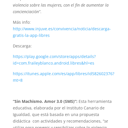
violencia sobre las mujeres, con el fin de aumentar la
concienciación”
.
Más info:
http://www.injuve.es/convivencia/noticia/descarga-
gratis-la-app-libres
Descarga:
https://play.google.com/store/apps/details?
id=com.fraileyblanco.android.libres&hl=es
https://itunes.apple.com/es/app/libres/id582602376?
mt=8
“Sin Machismo. Amor 3.0 (SMS)”:
Esta herramienta
educativa, elaborada por el Instituto Canario de
Igualdad, que está basada en una propuesta
didáctica con actividades y recomendaciones, “
se
utiliza para prevenir y sensibilizar sobre la violencia