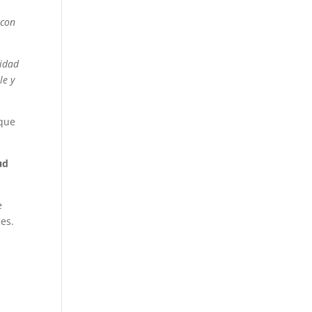
 con
vidad
le y
 que
ud
e
ces.