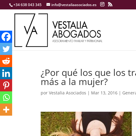
+34 638 043 345
info@vestaliaasociados.es
¿Por qué los que los t
más a la mujer?
por
Vestalia Asociados
|
Mar 13, 2016
|
Gener