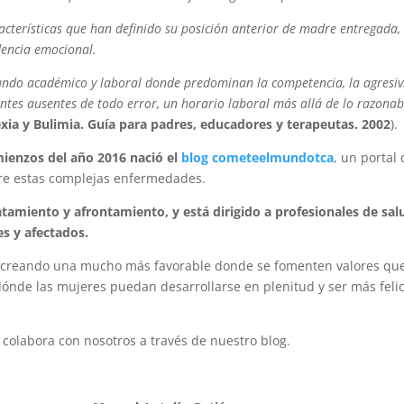
acterísticas que han definido su posición anterior de madre entregada,
dencia emocional.
mundo académico y laboral donde predominan la competencia, la agresi
entes ausentes de todo error, un horario laboral más allá de lo razonab
xia y Bulimia. Guía para padres, educadores y terapeutas. 2002
).
ienzos del año 2016 nació el
blog cometeelmundotca
, un portal
bre estas complejas enfermedades.
atamiento y afrontamiento, y está dirigido a profesionales de sal
es y afectados.
d, creando una mucho más favorable donde se fomenten valores qu
dónde las mujeres puedan desarrollarse en plenitud y ser más feli
 colabora con nosotros a través de nuestro blog.