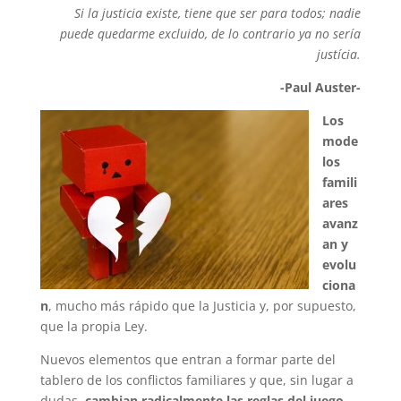
Si la justicia existe, tiene que ser para todos; nadie
puede quedarme excluido, de lo contrario ya no sería
justícia.
-Paul Auster-
Los
mode
los
famili
ares
avanz
an y
evolu
ciona
n
, mucho más rápido que la Justicia y, por supuesto,
que la propia Ley.
Nuevos elementos que entran a formar parte del
tablero de los conflictos familiares y que, sin lugar a
dudas,
cambian radicalmente las reglas del juego.