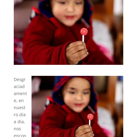
Desgr
aciad
ament
e, en
nuest
ro día
a día,
nos
encon