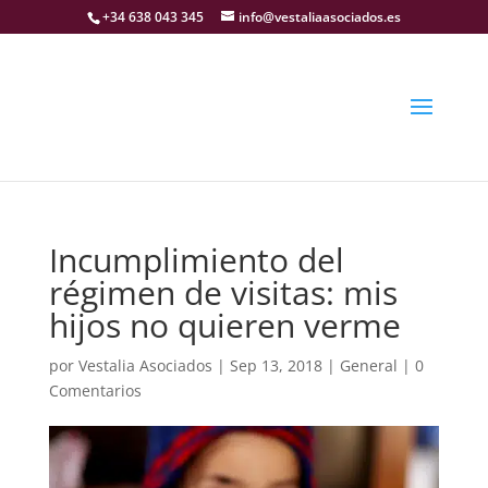
+34 638 043 345
info@vestaliaasociados.es
Incumplimiento del
régimen de visitas: mis
hijos no quieren verme
por
Vestalia Asociados
|
Sep 13, 2018
|
General
|
0
Comentarios