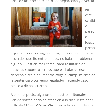
seno de los procedimientos de separación y divorcio.
En
este
sentid
o,
parec
e
lógico
pensa
r que si los ex cónyuges o progenitores respetan ese
acuerdo suscrito entre ambos, no habría problema
alguno. Cuestión más complicada resultaría en
aquellos supuestos en los que el titular de ese
derecho a recibir alimentos exige el cumplimiento de
la sentencia o convenio regulador haciendo caso
omiso a dicho acuerdo.
A este respecto, algunos de nuestros tribunales han
venido sosteniendo en atención a lo dispuesto por el
artículo 164 del Código Civil que todo pacto privado