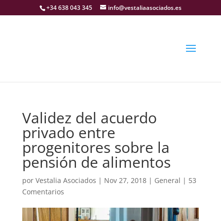
+34 638 043 345
info@vestaliaasociados.es
Validez del acuerdo
privado entre
progenitores sobre la
pensión de alimentos
por
Vestalia Asociados
|
Nov 27, 2018
|
General
|
53
Comentarios